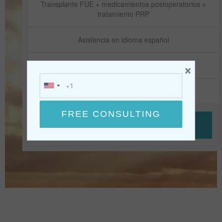
Transplante FUE + medicamientos postoperatorios +
tratamiento PRP
Asistencia en idioma español
×
Champú y loción
Certificado de garantía
CONTÁCTENOS