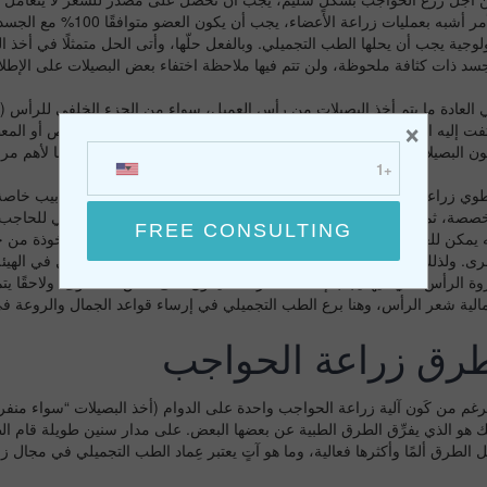
الأمر أشبه بعمليات زرا
ولوجية يجب أن يحلها الطب التجميلي. وبالفعل حلّها، وأتى الحل متمثلًا في أ
جسد ذات كثافة ملحوظة، ولن تتم فيها ملاحظة اختفاء بعض البصيلات على الإطلا
 العادة ما يتم أخذ البصيلات من رأس العميل، سواء من الجزء الخلفي للرأس (و
×
تفت إليه الناس بشدة لأنه مغطى بالجزء البارز من الملابس مثل القميص أو المعط
ون البصيلات المأخوذة قادرة على النمو بصورة طبيعية لاحقًا، وهذا ينقلنا لأهم
طوي زراعة الحواجب على أخذ البصيلات من رأس العميل باستخدام أنابيب خاصة و
صصة، ثم زرعها في منطقة الحاجب وبذلك يمكن تحديد الشكل النهائي للحاجب بنا
ه يمكن للعميل التحكم في كثافة الحاجب بناء على كميّة البصيلات المأخوذة م
رى. ولذلك يمكن القول إن زراعة الحواجب تتيح للعميل التحكم الكامل في الهيئ
وة الرأس التي فيها يجب إنماء الشعر كله ليكون على نفس المستوى، ولاحقًا ي
الية شعر الرأس، وهنا برع الطب التجميلي في إرساء قواعد الجمال والروعة في ف
رق زراعة الحواجب
لرغم من كَون آلية زراعة الحواجب واحدة على الدوام (أخذ البصيلات “سواء منفر
ك هو الذي يفرِّق الطرق الطبية عن بعضها البعض. على مدار سنين طويلة قام الط
 الطرق ألمًا وأكثرها فعالية، وما هو آتٍ يعتبر عِماد الطب التجميلي في مجال ز