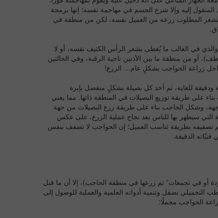
عة الأعضاء، يجب أن يكون العضو متوافقًا 100% مع الجسد المنقول إليه وإلا شرع الجسم في مهاجمة نفسه؛ إنها برمجة
خذ الشعر المطلوب زرعه من العميل نفسه، لكن من منطقة في
ق.
الذي في الغالب ما يُغطى بشعر الرأس الكثيف نفسه، أو لا
ف)، أو من منطقة ما بين الأذنين ناحية الرقبة، وفي الحالتين
 مراحل زراعة الحواجب بشكلٍ عام… الزرع!
دقيقة للغاية، ثم أخذ كل بصيلة بشكلٍ منفصل بإبرة
ء على طريقة توزيع البصيلات في المنطقة ذاتها. مما يعني
ن جهة، وشكل الحاجب بناء على طريقة زرع البصيلات من جهة
ة التي سيظهر بها للناس بعد نجاح عملية الزرع، على عكس
تم تصفيفه بطريقة تناسب العميل؛ إن الحواجب لا تصفف بنفس
نيّاته الدقيقة.
دة أو في تجمعات” ثم زرعها في منطقة الحاجب)، إلا أن ما قبل
ب التجميلي بصقل وتنمية أدواته العلمية والعملية للوصول إلى
راعة الحواجب مجملًا: