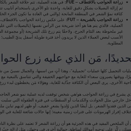
زراعة الحواجب بالاقتطاف –
FUE
:
في هذه العملية، تتم حلاقة الشعر بالكا
ثم إزالة البصيلات بشكلٍ دقيق للغاية، واحدة تلو الأخرى باستخدام أنابيب 
كثافة نموّ الشعر في المنطقة المانحة (والتي في العادة ما تكون الجزء الخ
زراعة الحواجب بالشريحة –
FUT
:
على عكس زراعة الحواجب بالاقتطاف، فإ
العملية، فالذي يتم هنا هو أخذ شريحة من الرأس نفسها (بالبصيلات التي عليه
غير ملحوظة بعد التئام الجرح، ولاحقًا يتم زرع تلك الشريحة (أو مجموعة 
الأنسب لبعض العملاء الذين لا يريدون أخذ فترة طويلة أسفل يديّ الطبيب؛ ف
المطلوبة.
حديدًا، مَن الذي عليه زرع الحو
ليات التجميل كلها عمليات “تجميلية”، وهذا آتٍ من اسمها، والجمال نسبيّ من 
يرًا، ووقتها يصيرون سعداء للغاية مع حواجبهم الخفيفة والتي تتناسق بالتبعي
احية الأخرى، يرى البعض أن الكثافة جذّابة للغاية، وهؤلاء مَن يخططون لبدء زرع 
ذي يشرع في زراعة الحواجب هو/هي شخص توقفت لديه عملية نمو شعر الحاجب لسبب
خل خارجي مثل الحوادث والكدمات أو السقطات في فترة الطفولة التي سلبت الخل
ى الذين فقدوا الشعر، بل أيضًا الذين وُلدوا بشعرٍ خفيف، أو ظهر لديهم تباين
ختلاف إفراز الهرمونات على فترات زمنية معينة؛ إنها حالات شائعة للغاية في الوا
 أن الملخص المفيد في هذه الجزئية هو أن زراعة الشعر لا تعتمد على نظرة الناس
فسك، ركِّز على توجيه أموالك لمناطق جمالية أخرى في وجهك، مثل إزالة حبّ ال