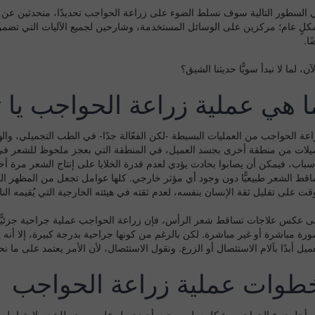
 السطور التالية سوف نسلط الضوء على زراعة الحواجب تحديدًا، متحدثين عن المزا
كلٍ عام؛ مركزين على الوسائل المستخدمة، وشارحين لجميع الآليات التي تض
ًا.
آن، لما لا نبدأ سويًّا حديثنا الشيق؟
ا هي عملية زراعة الحواجب يا 
اعة الحواجب من العمليات البسيطة -لكن الفعّالة جدًا- في الطب التجميلي، وا
يلات من منطقة أخرى بجسد العميل، في المنطقة التي بعجز ملحوظ للشعر في 
أسباب، فيمكن أن يصابوا بحادث يؤدي لعدم قدرة الخلايا على إنتاج الشعر مرة 
اقط الشعر طبيعيًّا دون وجود أي مؤثر خارجي. كلها عوامل تجعل من المظهر الج
وقت على تقليل ثقة الإنسان بنفسه، لعدم ثقته في هيئته الخارجية التي يُقيمه الن
ى عكس علاجات تساقط شعر الرأس، فإن زراعة الحواجب عملية جراحية جزئيًّا، و
ورة مباشرة أو غير مباشرة. لكن بالرغم من كونها جراحية بدرجة كبيرة، إلا أنه
ميل أبدًا بآلام الاستئصال أو الزرع. ونقول الاستئصال، لأن الأمر يعتمد على ما ن
طوات عملية زراعة الحواجب
 أجل زرع الحواجب بشكلٍ سليم، يجب أن نحصل على مصدر للشعر لا يتعامل معه 