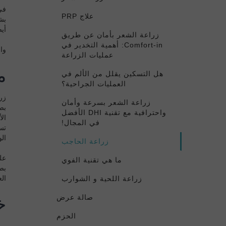
في
علاج PRP
بش
أيض
زراعة الشعر بأمان عن طريق
Comfort-in: أهمية التخدير في
وال
عمليات الزراعة
م
هل التسكين يقلل من الألم في
العمليات الجراحية؟
زر
زراعة الشعر بسرعة وأمان
بص
واحترافية مع تقنية DHI الأفضل
ال
في المجال!
تس
ال
زراعة الحاجب
عل
ما هي تقنية الفوي
بص
الع
زراعة اللحية و الشوارب
صالة عرض
خ
الحزم
من