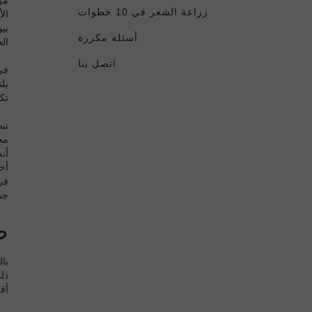
زراعة الشعر في 10 خطوات
بي
أسئلة مكررة
ال
اتصل بنا
في
يل
تك
تن
مخ
أن
أخ
فر
جم
ط
با
ذل
أقل