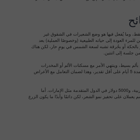
ئح
فقط، وما يُفعل فيها هو وضع الشعيرات في الشقوق غير
 للمرء العودة إلى حياته الطبيعية (وخصوصًا العملية) بعد
 بالحكة أو بحُرقة تشبه لسعة الشمس في يومٍ حار، لكن هناك
ن جلسة إلى اثنتين.
ب بألم بسيط، وينتهي الأمر مع مسكنات الألم أو المخدرات
الموضعية، وكذلك الكريمات الملطفة. لكن بالمجمل يُنصح بالبقاء في دار الرعاية لمدة 5 أيام على أقل تقدير، وهذا لضمان التعامل مع الأعراض
تكلف العملية حوالي 2000 دولار في الدول العربية النامية مثل جمهورية مصر العربية، و5000 دولار في الدول المتقدمة مثل الإمارات. أما
عملان على تحفيز نمو الشعر، لكن دائمًا وأبدًا ما يكون الزرع