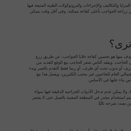
يا والتكاليف والإجراءات والبروتوكولات الطبية المتبعة فيها
من زراعة الحواجب بأعلى كفاءة ممكنة، وفي أقل وقت ممكن
ترى؟
لهدف منها هو تحسين كفاءة خلايا الحواجب، عن طريق زرع
الحاجب. ويفقد الناس شعر الحاجب مع الوقع للعديد من
أخرى، أو ندوب تحت أي ظرف، أو ربما فقط التقدم بالعمر وبدء
مالي العام للحاجبين غير محبب للكثيرين، ويعمل هذا مع
اس بناء عليها في الأساس.
لا يمكن عدم تدخل الأدوات الجراحية الدقيقة فيها سواء
 يتم استخدام مخدر في المنطقة المعنية بالعمل حتى لا يشعر
حن بصدد شرحه تاليًا.
الجهاز المناعي على أنه دخيل عليه ويقوم بمهاجمته فورًا.