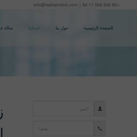
Ski
info@rephairclinic.com
|
+90 506 068 11 84
t
conten
الصفحة الرئيسية
حول بنا
خدماتنا
صالة ع
ز
ا