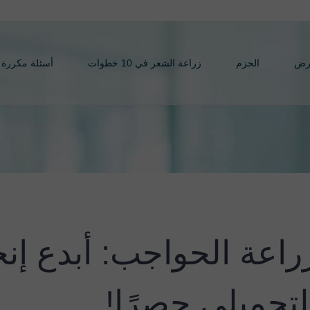
رض
الحزم
زراعة الشعر في 10 خطوات
أسئلة مكررة
راعة الحواجب: أبدع إن
لتجميلي حصرًا!