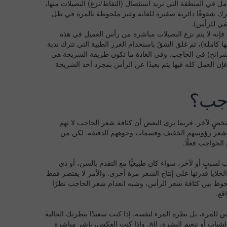
مل في المنطقة التي نريد استئصال (التقاط/نزع) البصيلات منها،
تترك شقوقًا دائرية صغيرة للغاية وغير ملحوظة بالمرة في ظل
لفي للرأس).
نه لا يتم نزع البصيلات مباشرة من رأس العميل في هذه
ا كاملة)، ثم غلق الشقّ باستخدام الغرز الطبية التي تترك ندبة
الشرائح) في الحاجب. وفي العادة ما تكون طريقة الشريحة هي
إن العمل كله فيها يتم بعيدًا عن الرأس بمجرد أخذ الشريحة
اجب؟
شخصٍ لآخر. فربما يرى البعض أن كثافة شعر الحاجب لا تهم
ة مع شعر رؤوسهم الخفيف وقسمات وجوههم الدقيقة. لكن من
الحواجب فعلًا.
ٍ أو لآخر، سواء كان طبيعيًّا مع التقدم بالسن، أو ذي
ايا قدرتها على إنتاج الشعر مرة أخرى. والأمر لا يقتصر فقط
 ملحوظ بين كثافة شعر الرأس، وشبه انعدام شعر الحاجب نظرًا
قع.
 للمرء، بل نظرة المرء لنفسه. إذا كنت سعيدًا بنظرتك الحالية
شباب أو تنعيم البشرة، إلخ. وإذا كنت العكس، باشر مباشرة