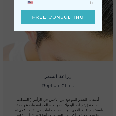
زراعة الشعر
Rephair Clinic
أصحاب الشعر الموجود بين الأذنين في الرأس ( المنطقة
المانحة ) يتم أخذ البصيلات من هذه المنطقة واحدة واحدة
باستخدام تقنية الفوي . من أهم الإيجابيات في تقنية الفوي غير
انها تتيح أخذ عدد أكبر من البصيلات ، أنها لا تترك أثرا خلفها