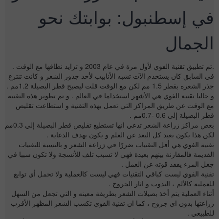
في إسطنبول: بوابتك نحو
الجمال
.تم تطبيق
تقنية الفوي
لأول مرة في عام 2003 و تزايد نطاقها مع الوقت .
في السابق كان يستخدم الآت تشبه الأنابيب لأخذ جذور الشعر و كانت تنتزع
جذر الشعره بقطر 1.5 مم لكن مع الوقت قلت ليصبح قطر البصيلة 1.2مم .
و حاليا تقنية الفوي هي الأشهر استخداما في العالم . و تم تطوير هذه التقنية
مع الوقت عن طريق المراكز التي تعمل بهذه التقنية و استطاعت تقليص
قطر البصيلة إلي 0.6 -0.7مم .
بعض مراكز زراعة الشعر تدعي انها تستطيع تقليص قطر البصيلة إلي 0.3مم
لكن هذا يكون بعيد كل البعد عن العلم و يكون بهدف الدعاية .
تقنية الفوي هي أقل التقنيات ضررًا في زراعة الشعر و بالنسبة للتقنيات
القديمة فالمقارنة بينهم بعيدة فهي لا تسبب تلف للأنسجة ولا تكون سببا في
جعل المرء يفقد قوته عن العمل .
تقنية الفوي ليست كباقي التقنيات فهي ليست كالعملية ولا تحمل أي توابع
للعملية كالألم ، الندوب و اثار الجروح .
أثناء العملية يتم أخذ بصيلات الشعر بطريقة معينه و التي تجعل من السهل
زراعتها بدون اي جروح ، كما ان تقنية الفوي تكسب الشعر المظهر الأقرب
للطبيعي .