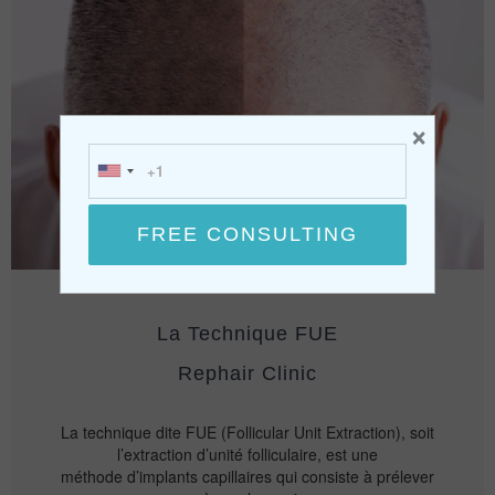
×
La Technique FUE
Rephair Clinic
La technique dite FUE (Follicular Unit Extraction), soit
l’extraction d’unité folliculaire, est une
méthode d’implants capillaires qui consiste à prélever