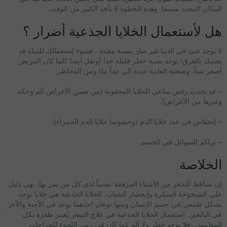
المكان المحدد مسبقا. وهذة الخطوة لا تأخذ الكثير من الوقت.
هل لأستعمال الخلايا الجذعية أضرار ؟
لا يوجد شئ في الدنيا غير ضار بنسبة معينة ، فسوء إستعمالك للمياه قد
يصيبك بالغرق! يوجد نسبة خطر قليلة جدا (وتقل ايضا كلما كان المريض
أصغر سناً، وصحتة العامة جيدة الى حداً ما) ومن المخاطر:
– قد يحدث رفض مناعي للخلايا المحقونة (من ضمن الأعراض ألم وحكة
وغيرها من الأعراض).
– إنخفاض في عدد خلايا الدم (وخصوصا خلايا الدم الحمراء).
– تراكم السوائل في الجسم.
الخلاصة
إن تساقط الشعر من الأشياء المرهقة نفسياً لدي كل من يمر بها، بهي دليل
علي الشيخوخة المبكرة وإنحصار الشباب. الخلايا الجذعية هي خلايا توجد
بشكل طبيعي في جسم الإنسان ومنها نوعان احدهما يوجد في الأجنة والأخر
في البالغين. إستعمال الخلايا الجذعية في علاج الشعر يُعتبر طفرة بكل
المقاييس، فلا يوجد خطر ولا ألم كما كان في زمن اللجوء للجراحات