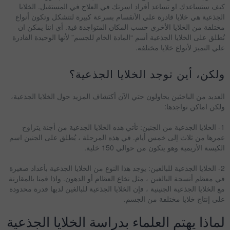
كيف ستساعدك او تساعد أفراد اسرتك في العلاج في المستقبل. الخلايا
الجذعية هي خلايا قادرة علي الأنقسام بسرعة كبيرة لتتشكل وتكون أنواع
مختلفة من الخلايا الأخري حسب المكان المتواجدة فية. أي اننا يمكن ان
نُطلق على الخلايا الجذعية أسم “المادة الخام للجسم” لأنها الوحيدة القادرة
علي التميز لأنواع خلايا مختلفة.
ولكن، أين توجد الخلايا الجذعية؟
العديد من الباحثين يحاولون حتي الآن أكتشاف المزيد حول الخلايا الجذعية،
ولكن اماكن تواجدها:
1- الخلايا الجذعية من الجنين: تأتي هذه الخلايا الجذعية من أجنة يتراوح
عمرها من ثلاث إلى خمس أيام. في هذه المرحلة ، يُطلق على الجنين اسم
الكيسة الأريمية وهو يتكون من حوالي 150 خلية.
2- الخلايا الجذعية للبالغين: يوجد هذا النوع من الخلايا الجذعية بأعداد صغيرة
في معظم أنسجة البالغين ، مثل نخاع العظام أو الدهون. واذا قمنا بالمقارنة
مع الخلايا الجذعية الجنينية ، فإن الخلايا الجذعية للبالغين لديها قدرة محدودة
على إنتاج خلايا مختلفة من الجسم.
لماذا يهتم العلماء بدراسة الخلايا الجذعية