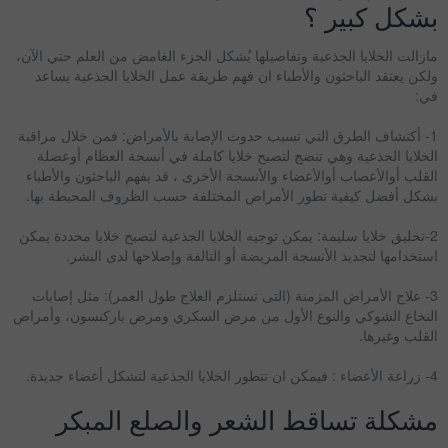
بشكل كبير ؟
مازالت الخلايا الجذعية وتفاصيلها يُشكل الجزء الغامض من العلم حتي الآن،
ولكن يعتقد الباحثون والأطباء ان فهم طريقة عمل الخلايا الجذعية يساعد
في:
1- أكتشاف الطرق التي تسبب حدوث الإصابة بالأمراض: فمن خلال مراقبة
الخلايا الجذعية وهي تنضج لتصبح خلايا كاملة في أنسجة العظام أوعضلة
القلب أوالأعصاب أوالأعضاء والأنسجة الأخرى ، قد يفهم الباحثون والأطباء
بشكل أفضل كيفية تطور الأمراض المختلفة حسب الظروف المحيطة بها.
2-تخليق خلايا سليمة: يمكن توجيه الخلايا الجذعية لتصبح خلايا محددة يمكن
استخدامها لتجديد الأنسجة المريضة أو التالفة وإصلاحها لدى البشر.
3- علاج الأمراض المزمنة (التى تستلزم العلاج طول العمر): مثل إصابات
النخاع الشوكي والنوع الأول من مرض السكري ومرض باركنسون، وأمراض
القلب وغيرها.
4- زراعة الأعضاء : فيمكن ان تتطور الخلايا الجذعية لتشكل أعضاء جديدة.
مشكلة تساقط الشعر والصلع المبكر