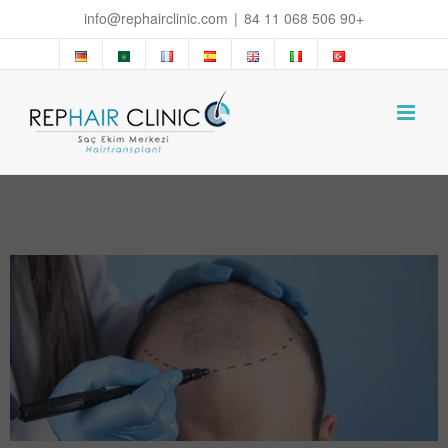
Ski
info@rephairclinic.com
|
+90 506 068 11 84
t
conten