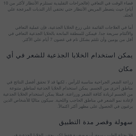
قضاء الوقت في التعافي (فالجراحات التقليدية تستلزم الأنتظار لأكثر من 10
أيام) حيث يتضطر المريض الأنتظار حتي تختفي أثار الندبات المزعجة علي
الجلد.
أما في العلاجات القائمة علي زرع الخلايا الجذعية، فإن عملية التعافي
والألتئام سريعة جدا. فيمكن للمنطقة المانحة بالخلايا الجذعية التعافي في
أقل من يومين وأن تلتئم بشكل تام في غضون 7 أيام علي الأكثر.
يمكن استخدام الخلايا الجذعية للشعر في أي
مكان
زراعة الشعر الجراحية مناسبة للرأس ، لكنها قد لا تحقق أفضل النتائج في
مناطق أخرى من الجسم. يمكن استخدام الخلايا الجذعية لمناطق متنوعة
من الجسم لزيادة كثافة الشعر وزراعتة. فمثلا يمكن استخدام الخلايا الجذعية
لإعادة نمو الشعر في مناطق الحاجب واللحية. سيكون مثاليًا للأشخاص الذين
يرغبون في الحصول على مظهر أكثر اكتمالاً.
سهولة وقصر مدة التطبيق
فلا يحتاج الطبيب سوى أبره صغيرة فقط لكي يحقن الخلايا الجذعية في