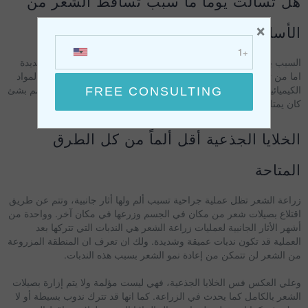
هل تسألت يوما ما سبب تساقط الشعر من
×
الأساس ؟
السبب يا عزيزي هو فقدان الخلايا الجذعية الموجودة لديك، لأسباب عديدة
اما من تقدم العمر او الوراثة أو التعرض المفرط لأشعة الشمس او المواد
الكيميائية الضارة. فعملية حقن الخلايا الجذعية هو مجرد تعويض الجسم بشئ
كان يمتلكة من الأساس مثل تناول أقراص الفيتامينات مثلا!
الخلايا الجذعية أقل ألماً من كل الطرق
المتاحة
زراعة الشعر تظل عملية جراحية تسبب ألم ولها أثار جانبية، وتتم عن طريق
اقتلاع بصيلات شعر من مكان في الجسم وزرعها في مكان آخر. وواحدة من
أشهر الأثار الجانبية لعمليات زراعة الشعر هي الندبات التي تتركها بعد
العملية قد تكون ندبات عميقة وشديدة. ولك ان تعرف ان المنطقة المزروعة
من الشعر لن تتمكن من إعادة نمو الشعر بسبب هذه الندبات.
وعلي العكس فس الخلايا الجذعية، فهي ليست مؤلمة ولا يتم إزارة بصيلات
الشعر بالكامل كما يحدث في الزراعة. كما انها قد تترك ندوب بسيطة أو لا