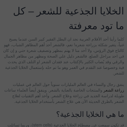
الخلايا الجذعية للشعر – كل
ما تود معرفتة
كلما رأينا أحد الأفلام العربية نجد ان البطل الفقير كبير السن عندما يصبح
غنياً، يتغير شكلة بزراعة شعره! نعم، فالشعر أحد أهم المظاهر الشباب، فهو
كالتاج فوق الرؤس، ولا أحد منا لا يهتم بمظهر وتصفيف شعرة حتي و إن كان
في احد مراحل الصلع. فالشعر دليل علي الصحة ومظهر من مظاهر الجمال
والرقي وقد يُصاب الكثير بالإكتئاب عند فقدان الشعر او التلف الذي يحدث
فية وخصوصا عند التقدم في العمر وهو ما تم حله بإستعمال الخلايا الجذعية
للشعر.
ينفق رجال والنساء في العالم المليارات سنوياً حول العالم في عمليات
زراعة الشعر
والمنتجات الخاصة بالعناية بالشعر. وينفق أيضاً العلماء ساعات
طويلة لدراسة الجديد في زراعة وعلاج الشعر. وأحد أهم التقنيات لعلاج
الشعر بالطرق الحديثة الآن هي علاج الشعر بأستخدام الخلايا الجذعية.
ما هي الخلايا الجذعية؟
قد تكون سمعت عن مصطلح الخلايا الجذعية (stem cells)، وربما تسائلت