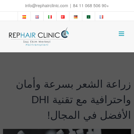
Ski
info@rephairclinic.com
|
+90 506 068 11 84
t
conten
زراعة الشعر بسرعة وأمان
واحترافية مع تقنية DHI
الأفضل في المجال!