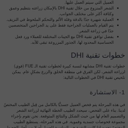
العميل التي سيتم العمل عليها.
الشعر المنزوع من خلال تقنية DHI بالإمكان زراعته بتنظيم وعمق
وكثافة أكثر على مختلف الجوانب.
العملية شهيرة جدًا بالدقة وقلة الألم والتحكم الملحوظ في النزيف.
يتم القيام بالعمليات الجراحية فقط على يد الجراحين المتخصصين
جدًا في زراعة الشعر.
بفضل توافق تقنية DHI مع الجينات المختلفة للعملاء ورد فعل
الحساسية المحدود لها، الجذور المزروعة تبقى للأبد.
خطوات تقنية DHI
خطوات تقنية DHI مشابهة لنسبة كبيرة لخطوات تقنية الـ FUE (فوي)
لزراعة الشعر، لكن الفرق في منطقة الخلق والزرع بشكلٍ عام. يمكن
تلخيص تقنية DHI في الخطوات التالية:
1- الاستشارة
في هذه المرحلة يتم فحص العميل جسديًّا بالكامل من قِبل الطبيب المختصّ
لدينا. بناء على الفحص، سيحدد الطبيب الخطة النهائية لزراعة الشعر
والتصميم العام لها من حيث الشكل والنتائج المتوقعة. نحن نقوم بإجراء
مجموعة فحوصات جسدية وفموية. في هذه المرحلة، يستطيع الطبيب
المختصّ تحديد إذا كانت التقنية هي المناسبة للعميل أم لا من أجل الحصول