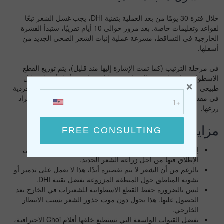
خلال فترة 30 يومًا من بعد العملية بتقنية DHI، يجب غسل الشعر تبعًا
لقواعد وتعليمات خاصة. بعد مرور حوالي 10 أيام تقريبًا، ستبدأ القشرة
الخارجية في التساقط، مسرعة عملية إنبات الشعر الصحي الجديد من
أسفلها.
في مرحلة الترتيب (كما تمت الإشارة إليها منذ قليل)، يتم توزيع القطع
الاسطوانية بناء على عدد البصيلات في كلٍ منها. من أجل أفضل شكل
×
طبيعي للشعر في النهاية، يجب وضع القطع المحتوية على شعيرات فردية
في مقدمة الشعر، ثم الأكثر كثافة في الخلف والجوانب للمنطقة المراد
زرعها.
مزايا تقنية DHI
إنها تقنية مثالية للنساء، حيث إن حلق الرأس ليس مطلوبًا على
الإطلاق فيها من أجل زراعة الشعر الجديد.
بالرغم من أن الشعر لا يتم تقصيره أبدًا، هذا لا يعمل على تدمير أو
تشويه المناطق حول المنطقة المزروعة بفضل تقنية DHI.
ليس بالضرورة حفظ القطع الاسطوانية للشعيرات في الخارج بعد
الحصول عليها. هذا يحول دون موت جذور الشعر بسبب الانتظار
الخارجي.
بفضل القنوات الواسعة التي تستطيع خلقها أقلام Choi الاحترافية،