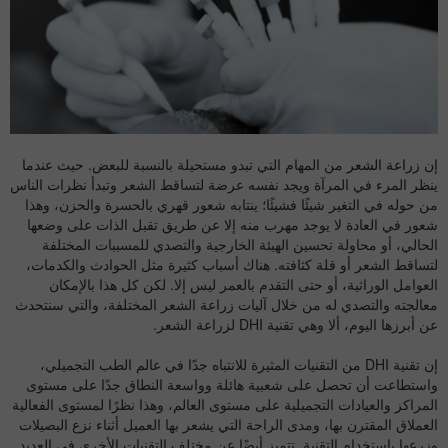
إن
زراعة الشعر
من المهام التي تبدو مستحيلة بالنسبة للبعض. حيث عندما
ينظر المرء في المرآة ويجد نفسه عرضة لتساقط الشعر وتبدأ نظرات الناس
من حوله في التغير شيئًا فشيئًا؛ ينتابه شعور قهري بالحسرة والحزن، وهذا
شعور في العادة لا يوجد مهرب منه إلا عن طريق تقبل الذات على وضعها
الحالي، أو محاولة تحسين الهيئة الخارجية والتصدي للمسببات المختلفة
لتساقط الشعر أو قلة كثافته. هناك أسباب كثيرة مثل الحوادث والكدمات،
العوامل الوراثية، أو حتى التقدم بالعمر ليس إلا. لكن كل هذا بالإمكان
معالجته والتصدي له من خلال آليات زراعة الشعر المختلفة، والتي سنتحدث
عن أبرزها اليوم، ألا وهي تقنية DHI لزراعة الشعر.
إن تقنية DHI من التقنيات المثيرة للانتباه جدًا في عالم الطب التجميلي،
واستطاعت أن تحصل على شعبية هائلة وواسعة النطاق جدًا على مستوى
المراكز والعيادات التجميلية على مستوى العالم، وهذا نظرًا لمستوى الفعالية
العملاق المقترن بها، ومدى الراحة التي يشعر بها العميل أثناء نزع البصيلات
وزرعها باستخدام التقنية. تتميز أيضًا عن مختلف التقنيات الأخرى في العديد