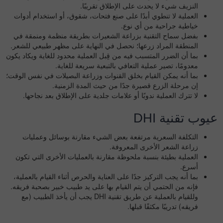
النزيف شيء لا يحدث على الإطلاق تقريبًا.
العملية لا تنطوي أبدًا على صنع فتحات، شقوق، أو استخدام أدوات
خياطية جراحية من أي نوع.
بفضل سماح التقنية بزراعة الشعيرات بطريقة منظمة ومنمقة في
المنطقة المراد زرعها؛ نحصل في النهاية على مظهر طبيعي للشعر.
بما أن الضرر المتسبب فيه من قِبل العملية محدود للغاية ويكاد يكون
معدومًا، تصير عملية التعافي بالتبعية سريعة للغاية.
بما أنه يمكن القيام بخلق القنوات وزراعة البصيلات في نفس الوقت؛
إن مرحلة الزرع قصيرة جدًا من حيث المدة الزمنية.
لا تترك العملية ندوبًا أو علامات جلدية على الإطلاق بعد نجاحها.
عيوب تقنية DHI
التكلفة السعرية مرتفعة بعض الشيء مقارنة بوسائل وعمليات
زراعة الشعر الأخرى المعروفة.
العملية بطيئة بنسبة ملحوظة مقارنة بالعمليات الأخرى التي تكون
أسرع.
بما أنه يجب التركيز جدًا على العناية والحرص أثناء القيام بالعملية،
فإنه من الحتمي أن يتم القيام بها على يد طبيب خبير بصحبة فريقه.
وللقيام بالعملية عن طريق تقنية DHI يجب أن يأخذ الطبيب (مع
فريقه) تدريبًا مكثفًا قبلها.