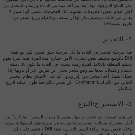
على النتائج المرجوّة منها. أيضًا يتم أخذ عينة من الدماء وإرسالها للمعمل من
أجل القيام ببعض الفحوصات الجانبية. تلك الفحوصات تضمن أن العميل لا
يعاني من حالات مرضية يمكن لها أن تمنعه من القيام بزرع الشعر عن
طريق تقنية DHI.
2- التخدير
قبل مرحلة التخدير في العادة ما تأتي مرحلة حلق الشعر، لكن مع تقنية
DHI فالوضع مختلف بعض الشيء، الأمر اختياري هذه المرة. هذه المرة نقوم
بتعقيم المنطقة بالكامل لفترة زمنية معينة، في العادة ما تكون 30 دقيقة
بالتمام والكمال. بعدها يتم وضع مخدر محلي عن طريق الإبر أو بدونها (إذا
فضَّل العميل أخذ المخدر بدون إبر وبدون ألم على الإطلاق بنظام التخدير
الخالي من الألم لدينا”Comfort-in”، لن يشعر بالألم فعلًا طوال عملية الزرع
بالكامل).
3- الاستخراج/النزع
في هذه العملية، يتم استخدام جهاز يسمى (المحرك الصغير “المايكرو”) من
أجل استخراج بصيلات الشعر بعناية شديدة في صورة قطع اسطوانية طولية.
وعلى عكس طرق زراعة الشعر الأخرى، تقنية DHI لا تعتمد على خلق
القنوات على الإطلاق. مجموعات البصيلات المنزوعة/المستخرجة تكون