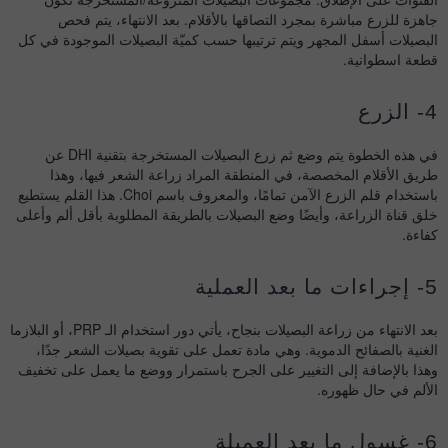
جاهزة للزرع مباشرة بمجرد التصاقها بالأقلام. بعد الانتهاء، يتم فحص
البصيلات أسفل المجهر ويتم ترتيبها حسب كميّة البصيلات الموجودة في كل
قطعة اسطوانية.
4- الزرع
في هذه الخطوة يتم وضع ثم زرع البصيلات المستخرجة بتقنية DHI عن
طريق الأقلام المخصصة، في المنطقة المراد زراعة الشعر فيها، وهذا
باستخدام قلم الزرع الآمن تمامًا، والمعروف باسم Choi. هذا القلم يستطيع
خلق قناة الزراعة، وأيضًا وضع البصيلات بالطريقة المطلوبة بأقل ألم وأعلى
كفاءة.
5- إجراءات ما بعد العملية
بعد الانتهاء من زراعة البصيلات بنجاح، يأتي دور استخدام الـ PRP، أو البلازما
الغنية بالصفائح الدموية. وهي مادة تعمل على تقوية بصيلات الشعر جدًا،
وهذا بالإضافة إلى التغيير على الجرح باستمرار ووضع ما يعمل على تخفيف
الألم في حال ظهوره.
6- غسول ما بعد العميلة