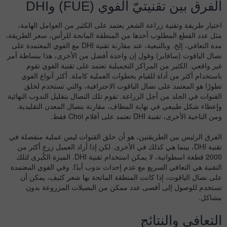
الفرق بين تقنيتيّ الفوي (FUE) وDHI
اختيار طريقة وتقنية زراعة الشعر يعتمد على الكثير من العوامل الهامة،
مثل عدد القطع المطلوب أخذها من المنطقة المانحة للرأس، سعر الطريقة،
مدة التعافي، إلخ. وبالتبعية، عند مقارنة تقنية DHI مع الفوي المعتمدة على
نصال الياقوت (سافاير) وقول إن واحدة أفضل من الأخرى، هذا ببساطة أمر
غير واقعي. الكثير من المراكز التجميلية تعتمد على
تقنية الفوي
تقوم
باستخدام أكثر من أداة للقيام بخطوات العملية كاملة. أكثر أنواع الفوي
تطورًا هو المعتمد على نصال الياقوت الاحترافية، والتي تستخدم لخلق
القنوات في الجلد من أجل الزراعة. تقوم تلك النصال بتقليل الندوب النهائية
وإعطاء شكل طبيعي في نهاية المطاف، مقارنة بنصال المعدن التقليدية.
ومن الناحية الأخرى، تقنية DHI تعتمد على أقلام Choi فقط.
الفرق الرئيس بين الطريقتين، هو أن خلق القنوات ليس عملية منفصلة في
تقنية DHI، بينما هي كذلك في الأخرى. لكن إذا أراد العميل زرع أكثر من
2000 قطعة اسطوانية، لا يمكن استخدام تقنية DHI. الميزة الكُبرى لتلك
التقنية هي التعافي السريع مع عدم إحداث ندوب أبدًا. وفي الفوي المعتمدة
على نصال الياقوت، إذا كانت المنطقة المانحة بها شعر كثيف، يمكن أن
تستخدم للوصول إلى أقصى عدد ممكن من البصيلات المزروعة بدون
مشاكل.
التعافي والنتائج