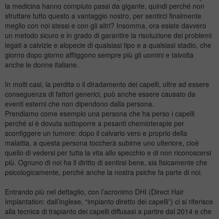
la medicina hanno compiuto passi da gigante, quindi perché non
sfruttare tutto questo a vantaggio nostro, per sentirci finalmente
meglio con noi stessi e con gli altri? Insomma, ora esiste davvero
un metodo sicuro e in grado di garantire la risoluzione dei problemi
legati a
calvizie
e alopecie di qualsiasi tipo e a qualsiasi stadio, che
giorno dopo giorno affliggono sempre più gli uomini e talvolta
anche le donne italiane.
In molti casi, la perdita o il diradamento dei capelli, oltre ad essere
conseguenza di fattori generici, può anche essere causato da
eventi esterni che non dipendono dalla persona.
Prendiamo come esempio una persona che ha perso i capelli
perché si è dovuta sottoporre a pesanti chemioterapie per
sconfiggere un tumore: dopo il calvario vero e proprio della
malattia, a questa persona toccherà subirne uno ulteriore, cioè
quello di vedersi per tutta la vita allo specchio e di non riconoscersi
più. Ognuno di noi ha il diritto di sentirsi bene, sia fisicamente che
psicologicamente, perché anche la nostra psiche fa parte di noi.
Entrando più nel dettaglio, con l’acronimo DHI (Direct Hair
Implantation: dall’inglese, “impianto diretto dei capelli”) ci si riferisce
alla tecnica di trapianto dei capelli diffusasi a partire dal 2014 e che