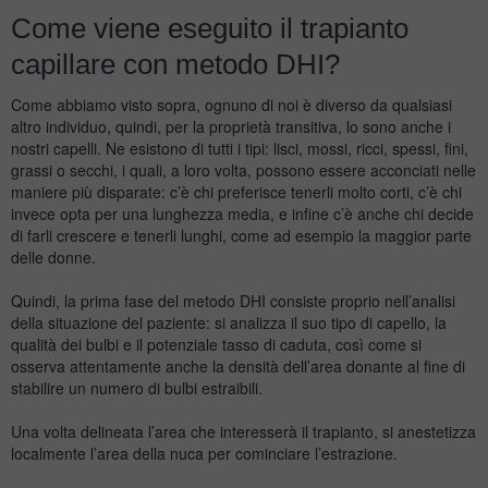
Come viene eseguito il trapianto
capillare con metodo DHI?
Come abbiamo visto sopra, ognuno di noi è diverso da qualsiasi
altro individuo, quindi, per la proprietà transitiva, lo sono anche i
nostri capelli. Ne esistono di tutti i tipi: lisci, mossi, ricci, spessi, fini,
grassi o secchi, i quali, a loro volta, possono essere acconciati nelle
maniere più disparate: c’è chi preferisce tenerli molto corti, c’è chi
invece opta per una lunghezza media, e infine c’è anche chi decide
di farli crescere e tenerli lunghi, come ad esempio la maggior parte
delle donne.
Quindi, la prima fase del metodo DHI consiste proprio nell’analisi
della situazione del paziente: si analizza il suo tipo di capello, la
qualità dei bulbi e il potenziale tasso di caduta, così come si
osserva attentamente anche la densità dell’area donante al fine di
stabilire un numero di bulbi estraibili.
Una volta delineata l’area che interesserà il trapianto, si anestetizza
localmente l’area della nuca per cominciare l’estrazione.