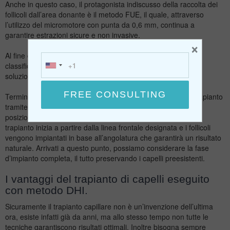
Anche in questo caso, il protagonista indiscusso della raccolta dei
follicoli dall’area donante è il
metodo FUE
, il quale, attraverso
l’utilizzo del micromotore con punta da 0,6 mm, continua a
garantire estrazioni sicure e non invasive.
×
Al fine di conservare i bulbi appena estratti, questi vengono
classificati per tipo (singoli, doppi, tripli) e posizionati in una
soluzione protettiva.
Terminata l’estrazione, l’area ricevente viene preparata al trapianto
tramite
anestesia
locale. A questo punto, i bulbi vengono
posizionati uno ad uno all’interno della “penna implanter”. Il
trapianto inizia a partire dalla linea frontale designata e i follicoli
vengono impiantati in base all’angolatura che garantirà un risultato
naturale. Arrivati a questo punto, possiamo considerare la fase
d’impianto completa, il tutto preservando i capelli preesistenti.
I vantaggi del trapianto di capelli eseguito
con metodo DHI.
Sicuramente il trapianto capillare non è un’invenzione dell’ultima
ora, esiste infatti già da anni, ma allo stesso tempo non tutte le
tecniche garantiscono risultati ottimali. Inoltre bisogna sempre