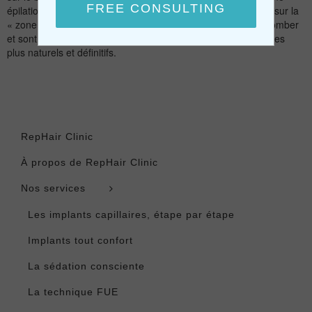
épilation définitive sur ces zones ! Comme les poils prélevés sur la
« zone donneuse » n’ont pas la prédisposition naturelle de tomber
et sont vos propres poils, vous obtiendrez ainsi les résultats les
plus naturels et définitifs.
RepHair Clinic
À propos de RepHair Clinic
Nos services
Les implants capillaires, étape par étape
Implants tout confort
La sédation consciente
La technique FUE