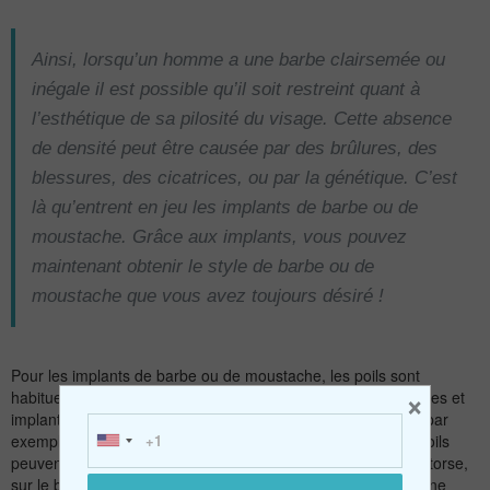
Ainsi, lorsqu’un homme a une barbe clairsemée ou
inégale il est possible qu’il soit restreint quant à
l’esthétique de sa pilosité du visage. Cette absence
de densité peut être causée par des brûlures, des
blessures, des cicatrices, ou par la génétique. C’est
là qu’entrent en jeu les implants de barbe ou de
moustache. Grâce aux implants, vous pouvez
maintenant obtenir le style de barbe ou de
moustache que vous avez toujours désiré !
Pour les implants de barbe ou de moustache, les poils sont
×
habituellement prélevés sur la nuque ou au dessus des oreilles et
implantés sur la zone cible. Dans certains cas, si vous avez par
exemple un excès de poils inutiles sur d’autres zones, des poils
peuvent être prélevés sur la partie basse de la barbe, sur le torse,
sur le bas du dos etc. L’avantage est que cela produit ainsi une