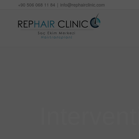
Skip
+90 506 068 11 84
|
info@rephairclinic.com
to
content
Intervent