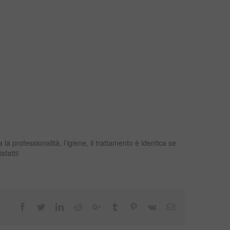
 la professionalità, l’igiene, il trattamento è identica se
fatti!
Facebook
Twitter
LinkedIn
Reddit
Google+
Tumblr
Pinterest
Vk
Email