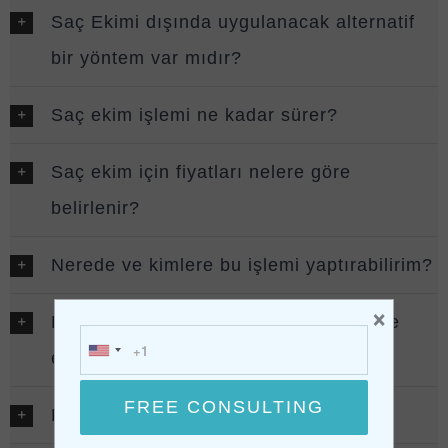
Saç Ekimi dışında uygulanacak alternatif
bir yöntem var mıdır?
Saç ekim işlemi ne kadar sürer?
Saç ekim için fiyatları nelere göre
belirlenir?
Nerede ve kimlere bu işlemi yaptırabilirim?
×
Ne kadar süre sonra kesin sonucu elde
ederim?
Lazer ile saç ekimi yapılabilir mi?