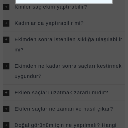
Kimler saç ekim yaptırabilir?
Kadınlar da yaptırabilir mi?
Ekimden sonra istenilen sıklığa ulaşılabilir
mi?
Ekimden ne kadar sonra saçları kestirmek
uygundur?
Ekilen saçları uzatmak zararlı mıdır?
Ekilen saçlar ne zaman ve nasıl çıkar?
Doğal görünüm için ne yapılmalı? Hangi